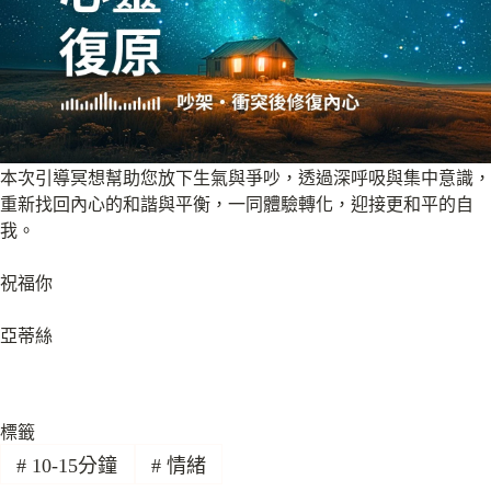
本次引導冥想幫助您放下生氣與爭吵，透過深呼吸與集中意識，
重新找回內心的和諧與平衡，一同體驗轉化，迎接更和平的自
我。
祝福你
亞蒂絲
標籤
#
10-15分鐘
#
情緒