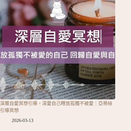
深層自愛冥想引導，深愛自己釋放孤獨不被愛｜亞蒂絲
引導冥想
2026-03-13