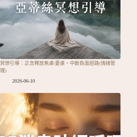
冥想引導：正念釋放焦慮/憂慮，中斷負面迴路(情緒管
理)
2026-06-10