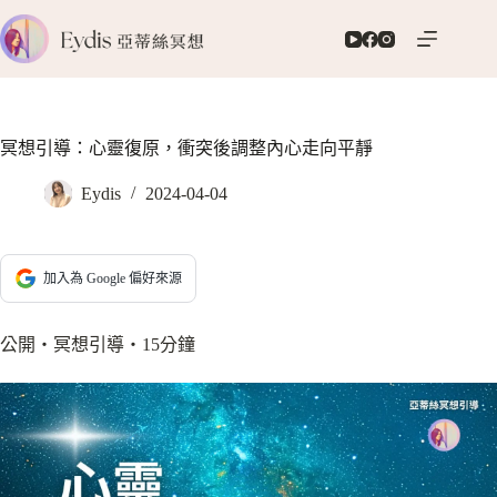
跳
至
主
要
內
容
冥想引導：心靈復原，衝突後調整內心走向平靜
Eydis
2024-04-04
加入為 Google 偏好來源
公開‧冥想引導‧15分鐘