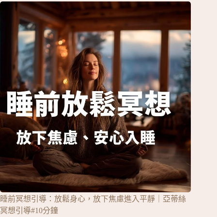
睡前冥想引導：放鬆身心，放下焦慮進入平靜｜亞蒂絲
冥想引導#10分鐘