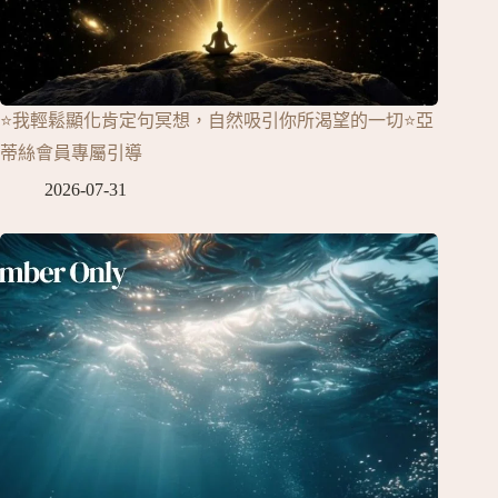
⭐我輕鬆顯化肯定句冥想，自然吸引你所渴望的一切⭐亞
蒂絲會員專屬引導
2026-07-31