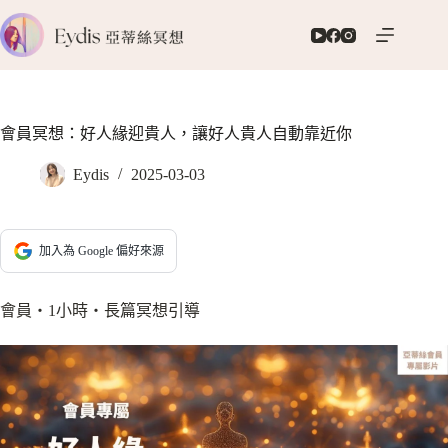
跳
至
主
要
內
容
會員冥想：好人緣迎貴人，讓好人貴人自動靠近你
Eydis
2025-03-03
加入為 Google 偏好來源
會員‧1小時‧長篇冥想引導