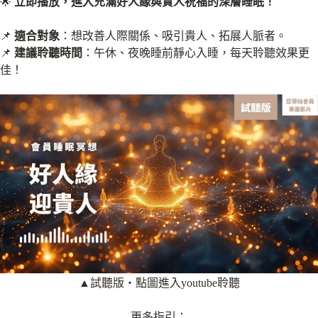
🌟
立即播放，進入充滿好人緣與貴人祝福的深層睡眠！
📌
適合對象
：想改善人際關係、吸引貴人、拓展人脈者。
📌
建議聆聽時間
：午休、夜晚睡前靜心入睡，每天聆聽效果更
佳！
▲試聽版‧點圖進入youtube聆聽
更多指引：