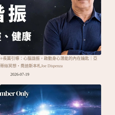
⭐長篇引導：心腦諧振，啟動身心潛能的內在鑰匙｜亞
蒂絲冥想‧喬迪斯本札Joe Dispenza
2026-07-19