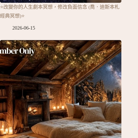
⭐改變你的人生劇本冥想，修改負面信念 (喬．迪斯本札
經典冥想)⭐
2026-06-15