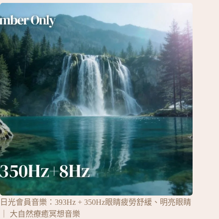
日光會員音樂：393Hz + 350Hz眼睛疲勞舒緩、明亮眼睛
｜ 大自然療癒冥想音樂