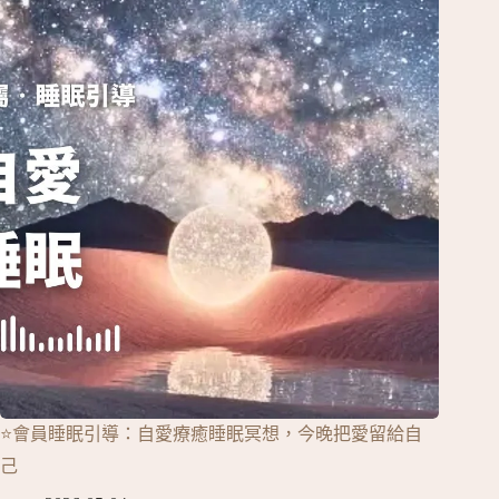
⭐會員睡眠引導：自愛療癒睡眠冥想，今晚把愛留給自
己