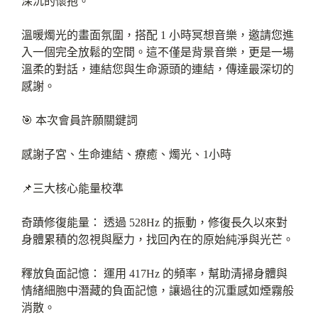
深沉的懷抱。
溫暖燭光的畫面氛圍，搭配 1 小時冥想音樂，邀請您進
入一個完全放鬆的空間。這不僅是背景音樂，更是一場
溫柔的對話，連結您與生命源頭的連結，傳達最深切的
感謝。
🎯 本次會員許願關鍵詞
感謝子宮、生命連結、療癒、燭光、1小時
📌三大核心能量校準
奇蹟修復能量： 透過 528Hz 的振動，修復長久以來對
身體累積的忽視與壓力，找回內在的原始純淨與光芒。
釋放負面記憶： 運用 417Hz 的頻率，幫助清掃身體與
情緒細胞中潛藏的負面記憶，讓過往的沉重感如煙霧般
消散。