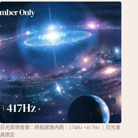
日光冥想音樂：終結感情內耗｜174Hz +417Hz ｜日光會
員限定