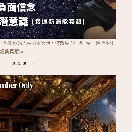
⭐改變你的人生劇本冥想，修改負面信念 (喬．迪斯本札
經典冥想)⭐
2026-06-15