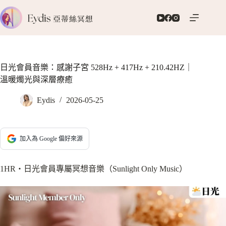
跳
至
主
要
內
容
日光會員音樂：感謝子宮 528Hz + 417Hz + 210.42HZ｜
溫暖燭光與深層療癒
Eydis
2026-05-25
加入為 Google 偏好來源
1HR‧日光會員專屬冥想音樂（Sunlight Only Music）