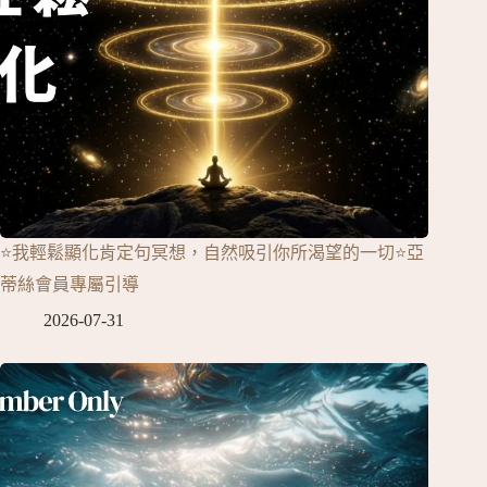
⭐我輕鬆顯化肯定句冥想，自然吸引你所渴望的一切⭐亞
蒂絲會員專屬引導
2026-07-31