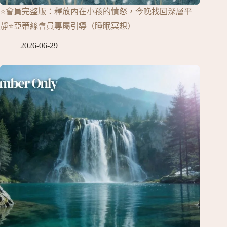
⭐會員完整版：釋放內在小孩的憤怒，今晚找回深層平
靜⭐亞蒂絲會員專屬引導（睡眠冥想）
2026-06-29