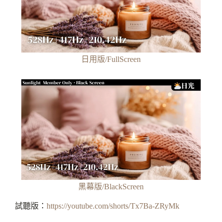
日用版/FullScreen
黑幕版/BlackScreen
試聽版：
https://youtube.com/shorts/Tx7Ba-ZRyMk