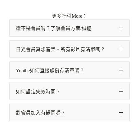
更多指引More：
還不是會員嗎？了解會員方案/試聽
了解會員與方案
日光會員冥想音樂‧所有影片有清單嗎？
日光會員‧試聽‧清單
Youtbe如何直接處儲存清單嗎？
會員專屬
觀看操作方式
亞蒂絲頻道
如何設定失效時間？
觀看操作方式
對會員加入有疑問嗎？
⭐星光睡眠療癒（全）
youtube上留言發問
⛅日光會員專屬音樂
聯繫表