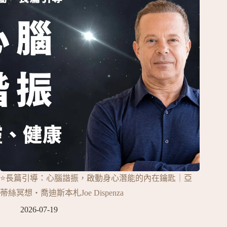
⭐長篇引導：心腦諧振，啟動身心潛能的內在鑰匙｜亞
蒂絲冥想‧喬迪斯本札Joe Dispenza
2026-07-19