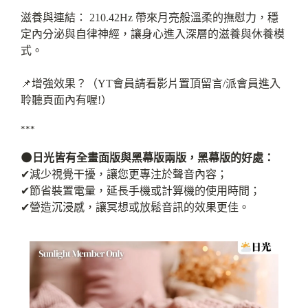
滋養與連結： 210.42Hz 帶來月亮般溫柔的撫慰力，穩
定內分泌與自律神經，讓身心進入深層的滋養與休養模
式。
📌增強效果？（YT會員請看影片置頂留言/派會員進入
聆聽頁面內有喔!）
***
🌑日光皆有全畫面版與黑幕版兩版，黑幕版的好處：
✔減少視覺干擾，讓您更專注於聲音內容；
✔節省裝置電量，延長手機或計算機的使用時間；
✔營造沉浸感，讓冥想或放鬆音訊的效果更佳。