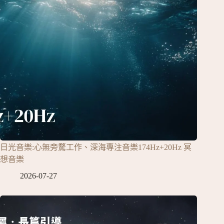
日光音樂:心無旁騖工作、深海專注音樂174Hz+20Hz 冥
想音樂
2026-07-27