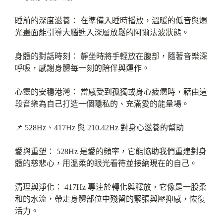
睡前的深度滋養： 在準備入睡時播放，溫暖的低音與燭
光畫面能引導大腦進入深層放鬆的阿爾法波狀態。
身體的對話時刻： 靜坐時將手輕放在腹部，隨著音樂深
呼吸，感謝身體每一刻的陪伴與運作。
心靈的安穩港灣： 當感受到孤獨或身心疲憊時，藉由這
段音樂為自己打造一個隱私的、充滿愛的能量場。
📌 528Hz、417Hz 與 210.42Hz 對身心滋養的幫助
愛與重塑： 528Hz 是愛的頻率，它能協助我們重建對身
體的慈悲心，用溫柔的眼光看待並接納現在的自己。
清理與淨化： 417Hz 專注於轉化與釋放，它像是一股柔
和的水流，帶走身體部位中殘留的緊張與壓抑感，恢復
活力。