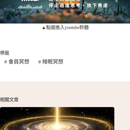
▲點圖進入youtube聆聽
標籤
#
會員冥想
#
睡眠冥想
相關文章