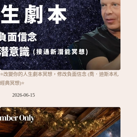
⭐改變你的人生劇本冥想，修改負面信念 (喬．迪斯本札
經典冥想)⭐
2026-06-15