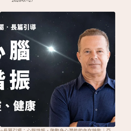
2026-07-27
⭐長篇引導：心腦諧振，啟動身心潛能的內在鑰匙｜亞