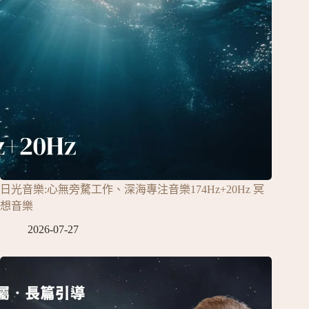
日光音樂:心無旁騖工作、深海專注音樂174Hz+20Hz 冥
想音樂
2026-07-27