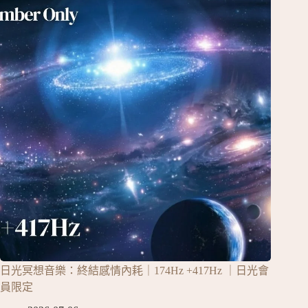
日光冥想音樂：終結感情內耗｜174Hz +417Hz ｜日光會
員限定