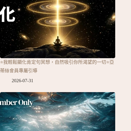
⭐我輕鬆顯化肯定句冥想，自然吸引你所渴望的一切⭐亞
蒂絲會員專屬引導
2026-07-31