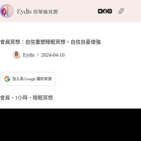
跳
至
主
要
內
容
會員冥想：自信重塑睡眠冥想，自信自豪增強
Eydis
2024-04-10
加入為 Google 偏好來源
會員‧1小時‧睡眠冥想