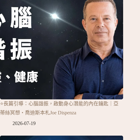
⭐長篇引導：心腦諧振，啟動身心潛能的內在鑰匙｜亞
蒂絲冥想‧喬迪斯本札Joe Dispenza
2026-07-19