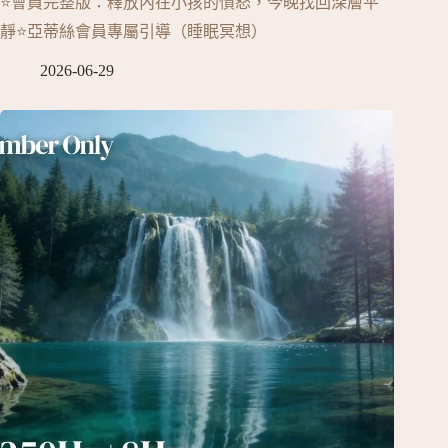
⭐會員完整版：釋放內在小孩的憤怒，今晚找回深層平
靜⭐亞蒂絲會員專屬引導（睡眠冥想）
2026-06-29