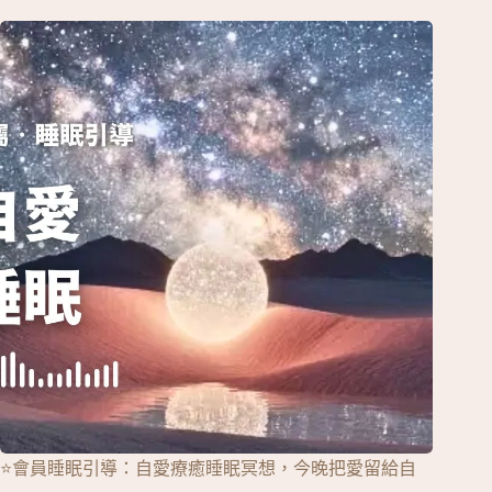
⭐會員睡眠引導：自愛療癒睡眠冥想，今晚把愛留給自