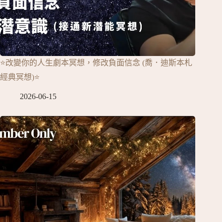
⭐改變你的人生劇本冥想，修改負面信念 (喬．迪斯本札
經典冥想)⭐
2026-06-15