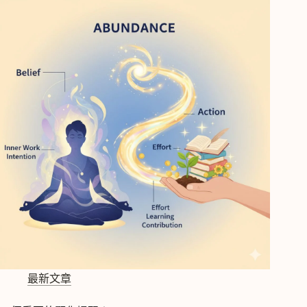
你
的
人
生
劇
本
冥
想，
修
改
負
面
信
念
(喬．
迪
斯
本
札
經
最新文章
典
冥