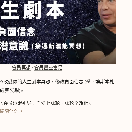
會員冥想
/
會員豐盛富足
⭐改變你的人生劇本冥想，修改負面信念 (喬．迪斯本札
經典冥想)⭐
⭐会员睡眠引导：自爱七脉轮，脉轮全净化⭐
閱讀全文
⭐
改
變