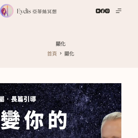
跳
至
主
要
內
容
顯化
首頁
顯化