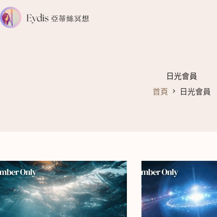
跳
至
主
要
內
容
日光會員
首頁
日光會員