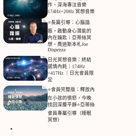
作、深海專注音樂
174Hz+20Hz 冥想音樂
⭐長篇引導：心腦諧
振，啟動身心潛能的
內在鑰匙｜亞蒂絲冥
想‧喬迪斯本札Joe
Dispenza
日光冥想音樂：終結
感情內耗｜174Hz
+417Hz ｜日光會員限
定
⭐會員完整版：釋放內
在小孩的憤怒，今晚
找回深層平靜⭐亞蒂絲
會員專屬引導（睡眠
冥想）