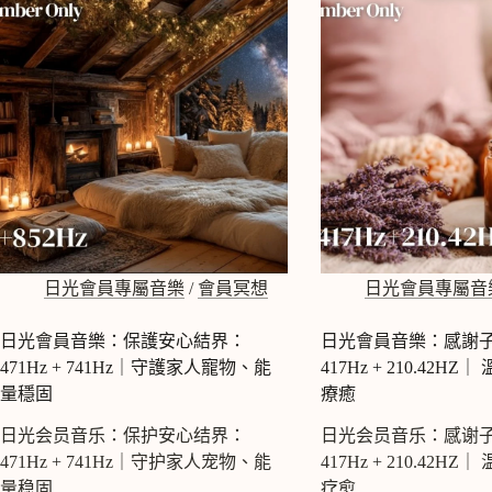
旁
終
騖
結
工
感
作、
情
深
內
海
耗
專
｜
174Hz
注
+417Hz
音
｜
樂
日
174Hz+20Hz
光
冥
會
想
日光會員專屬音樂
/
會員冥想
日光會員專屬音
員
音
限
樂
日光會員音樂：保護安心結界：
日光會員音樂：感謝子宮 
定
471Hz + 741Hz｜守護家人寵物、能
417Hz + 210.42H
量穩固
療癒
日光会员音乐：保护安心结界：
日光会员音乐：感谢子宫 
471Hz + 741Hz｜守护家人宠物、能
417Hz + 210.42H
量稳固
疗愈