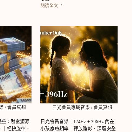
想
閱讀全文
日
音
光
樂
會
員
音
樂：
888Hz
+
財
富
豐
盛
冥
想
音
樂
｜
樂
/
會員冥想
日光會員專屬音樂
/
會員冥想
節
奏
豐盛：財富源源
日光會員音樂：174Hz + 396Hz 內在
海
Hz ｜輕快旋律、
小孩療癒頻率｜釋放陰影、深層安全
洋