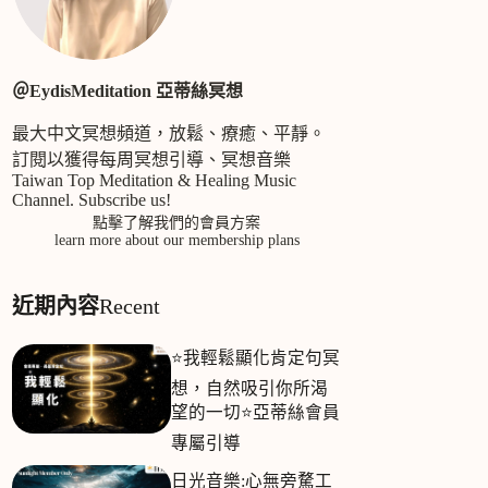
合
條
件
＠EydisMeditation 亞蒂絲冥想
的
結
最大中文冥想頻道，放鬆、療癒、平靜。
果
訂閱以獲得每周冥想引導、冥想音樂
Taiwan Top Meditation & Healing Music
Channel. Subscribe us!
點擊了解我們的會員方案
learn more about our membership plans
近期內容
Recent
⭐我輕鬆顯化肯定句冥
想，自然吸引你所渴
望的一切⭐亞蒂絲會員
專屬引導
日光音樂:心無旁騖工