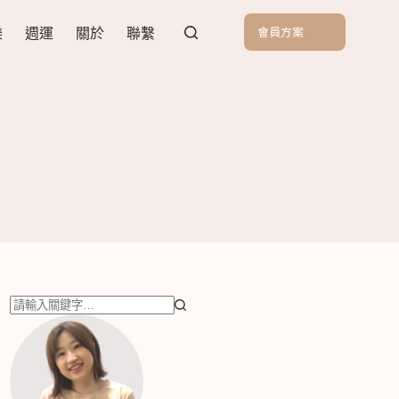
會員方案
樂
週運
關於
聯繫
找
不
到
符