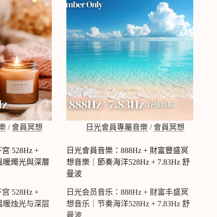
音
樂：
393Hz
+
350Hz
眼
睛
疲
勞
舒
緩、
明
亮
樂
/
會員冥想
日光會員專屬音樂
/
會員冥想
眼
睛
528Hz +
日光會員音樂：888Hz + 財富豐盛冥
｜
Z｜ 溫暖燭光與深層
想音樂｜節奏海洋528Hz + 7.83Hz 舒
大
自
曼波
然
528Hz +
日光会员音乐：888Hz + 财富丰盛冥
療
癒
Z｜ 温暖烛光与深层
想音乐｜节奏海洋528Hz + 7.83Hz 舒
冥
曼波