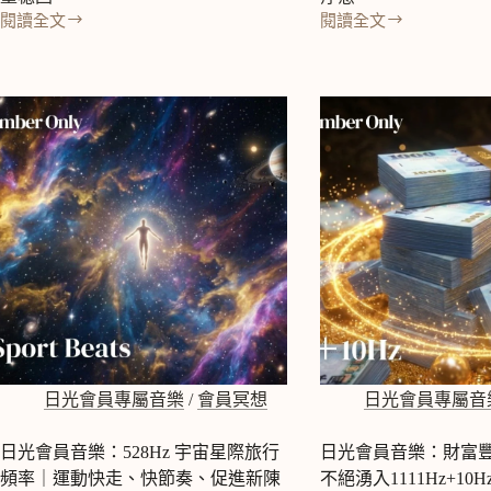
閱讀全文
閱讀全文
日
日
光
光
會
會
員
員
音
音
樂：
樂：
保
感
護
謝
安
子
心
宮
528Hz
結
+
界：
417Hz
471Hz
+
+
210.42HZ
741Hz
｜
｜
溫
守
日光會員專屬音樂
/
會員冥想
日光會員專屬音
暖
護
燭
家
光
日光會員音樂：528Hz 宇宙星際旅行
日光會員音樂：財富
人
與
頻率｜運動快走、快節奏、促進新陳
不絕湧入1111Hz+10
寵