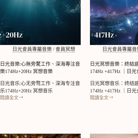
日光會員專屬音樂
/
會員冥想
日光會員專屬音
日光音樂:心無旁騖工作、深海專注音
日光冥想音樂：終結
樂174Hz+20Hz 冥想音樂
174Hz +417Hz ｜
日光音乐:心无旁骛工作、深海专注音
日光冥想音乐：终结
乐174Hz+20Hz 冥想音乐
174Hz +417Hz ｜
閱讀全文
閱讀全文
日
日
光
光
音
冥
樂:
想
心
音
無
樂：