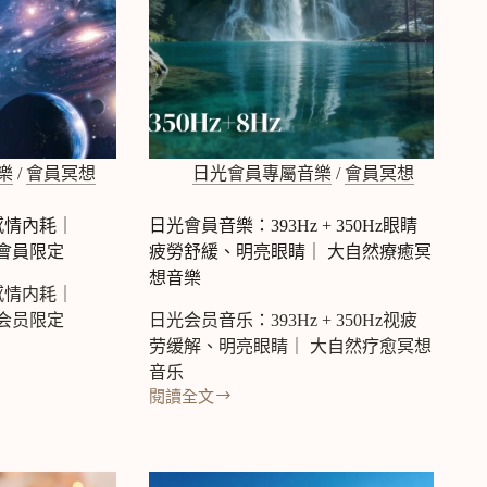
樂
/
會員冥想
日光會員專屬音樂
/
會員冥想
感情內耗｜
日光會員音樂：393Hz + 350Hz眼睛
日光會員限定
疲勞舒緩、明亮眼睛｜ 大自然療癒冥
想音樂
感情内耗｜
日光会员限定
日光会员音乐：393Hz + 350Hz视疲
劳缓解、明亮眼睛｜ 大自然疗愈冥想
音乐
閱讀全文
日
光
會
員