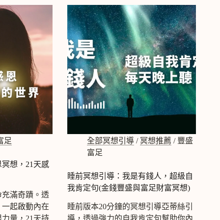
想
引
導：
好
對
象
自
己
吸
引，
遇
見
你
富足
全部冥想引導
/
冥想推薦
/
豐盛
的
靈
富足
魂
恩冥想，21天感
伴
睡前冥想引導：我是有錢人，超級自
侶
我肯定句(金錢豐盛與富足財富冥想)
｜
命充滿奇蹟。透
冥
，一起啟動內在
睡前版本20分鐘的冥想引導亞蒂絲引
想
力量，21天持
導，透過強力的自我肯定句幫助你內