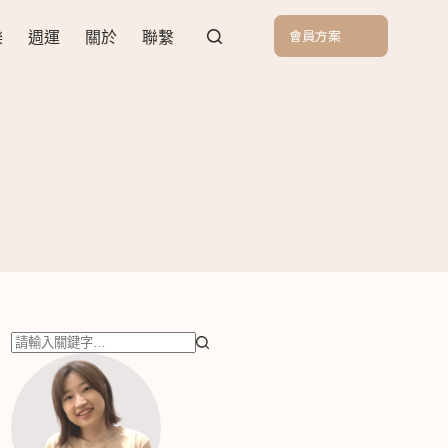
會員方案
樂
週運
關於
聯繫
找
不
到
符