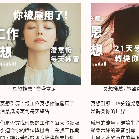
定
4444
句，
練
我
習
值
引
得
導，
優
快
質
速
的
調
伴
節
侶！
壓
（積
力
極
情
音
緒、
樂）
自
冥想推薦
/
豐盛富足
冥想推薦
/
豐盛
愛
律
情
神
冥想引導：找工作冥想你被雇用了！
冥想引導：15分鐘感
冥
經
潛意識肯定句每天練習
恩轉變你的世界
想
系
引
統
你是否尋找理想的工作？每天聆聽吸
感恩的能量，能讓生
導
｜
引適合你的職位與機會！在找工作期
過亞蒂絲的聲音引導
冥
間，讓亞蒂絲的聲音陪伴與支持你
力量，喚醒內在的無限