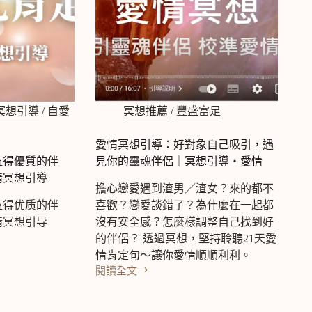
冥想引導
/
自愛
冥想推薦
/
豐盛富足
愛情冥想引導：好對象自己吸引，遇
值得優質的伴
見你的靈魂伴侶｜冥想引導‧愛情
情冥想引導
擔心戀愛遇到渣男／渣女？來的都不
值得优质的伴
喜歡？戀愛談錯了？為什麼在一起都
情冥想引导
沒有安全感？怎麼樣調整自己找到好
的伴侶？ 透過冥想，堅持聆聽21天愛
情肯定句～讓你愛情順順利利。
閱讀全文
愛
情
冥