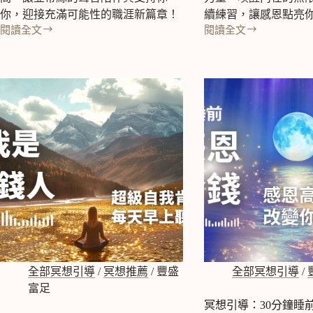
想
你，迎接充滿可能性的職涯新篇章！
續練習，讓感恩點亮
引
閱讀全文
閱讀全文
導
冥
冥
（海
想
想
豹
引
引
部
導：
導：
隊
15
找
箱
分
工
式
鐘
作
呼
感
冥
吸
恩
想
4-
冥
你
4-
想，
被
4-
21
雇
4）
天
用
感
了！
恩
潛
轉
意
變
全部冥想引導
/
冥想推薦
/
豐盛
全部冥想引導
/
識
你
肯
富足
的
定
冥想引導：30分鐘睡
世