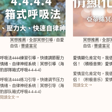
冥想推薦
/
全部冥想引導
/
自愛
冥想推薦
/
全部
自信
/
豐盛富足
自信
/
豐盛富足
呼吸法4444練習引導，快速調節壓力
愛情顯化肯定句，我
情緒、自律神經系統｜冥想引導（海
侶！（積極音樂）愛
豹部隊箱式呼吸4-4-4-4）
爱情显化肯定句，我
呼吸法4444练习引导，快速调节压力
侣！（积极音乐）爱
閱讀全文
情绪、自律神经系统｜冥想引导（海
愛
豹部队箱式呼吸4-4-4-4）
情
閱讀全文
顯
呼
化
吸
肯
法