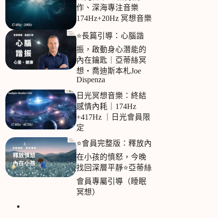
作、深海專注音樂
174Hz+20Hz 冥想音樂
⭐長篇引導：心腦諧
振，啟動身心潛能的
內在鑰匙｜亞蒂絲冥
想‧喬迪斯本札Joe
Dispenza
日光冥想音樂：終結
感情內耗｜174Hz
+417Hz ｜日光會員限
定
⭐會員完整版：釋放內
在小孩的憤怒，今晚
找回深層平靜⭐亞蒂絲
會員專屬引導（睡眠
冥想）