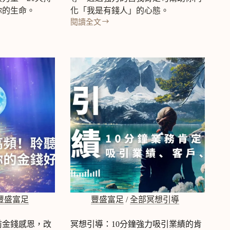
引
你的生命。
化「我是有錢人」的心態。
導‧
閱讀全文
愛
睡
情
前
冥
想
引
導：
我
是
有
錢
人，
超
級
自
我
肯
豐盛富足
豐盛富足
/
全部冥想引導
定
句
(金
前金錢感恩，改
冥想引導：10分鐘強力吸引業績的肯