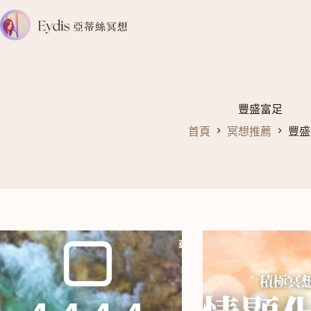
跳
至
主
要
內
容
豐盛富足
首頁
冥想推薦
豐盛