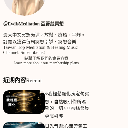
合
條
件
＠EydisMeditation 亞蒂絲冥想
的
結
最大中文冥想頻道，放鬆、療癒、平靜。
果
訂閱以獲得每周冥想引導、冥想音樂
Taiwan Top Meditation & Healing Music
Channel. Subscribe us!
點擊了解我們的會員方案
learn more about our membership plans
近期內容
Recent
⭐我輕鬆顯化肯定句冥
想，自然吸引你所渴
望的一切⭐亞蒂絲會員
專屬引導
日光音樂:心無旁騖工