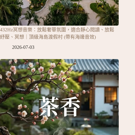
432Hz冥想音樂：放鬆奢華氛圍，適合靜心閱讀、放鬆
紓壓、冥想｜頂級海島渡假村 (帶有海邊音效)
2026-07-03