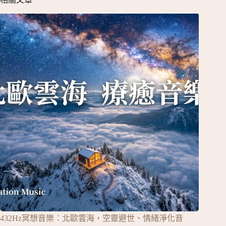
432Hz冥想音樂：北歐雲海，空靈避世、情緒淨化音