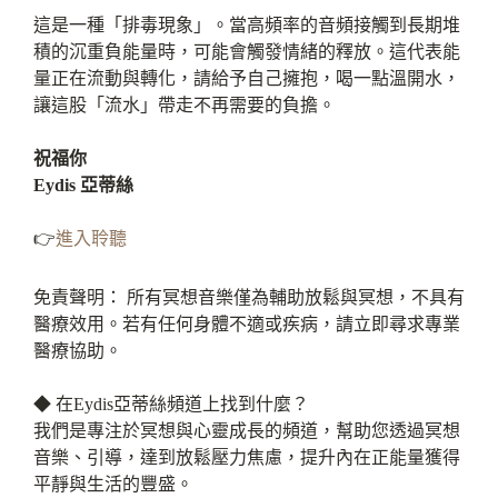
這是一種「排毒現象」。當高頻率的音頻接觸到長期堆
積的沉重負能量時，可能會觸發情緒的釋放。這代表能
量正在流動與轉化，請給予自己擁抱，喝一點溫開水，
讓這股「流水」帶走不再需要的負擔。
祝福你
Eydis 亞蒂絲
👉
進入聆聽
免責聲明： 所有冥想音樂僅為輔助放鬆與冥想，不具有
醫療效用。若有任何身體不適或疾病，請立即尋求專業
醫療協助。
◆ 在Eydis亞蒂絲頻道上找到什麼？
我們是專注於冥想與心靈成長的頻道，幫助您透過冥想
音樂、引導，達到放鬆壓力焦慮，提升內在正能量獲得
平靜與生活的豐盛。