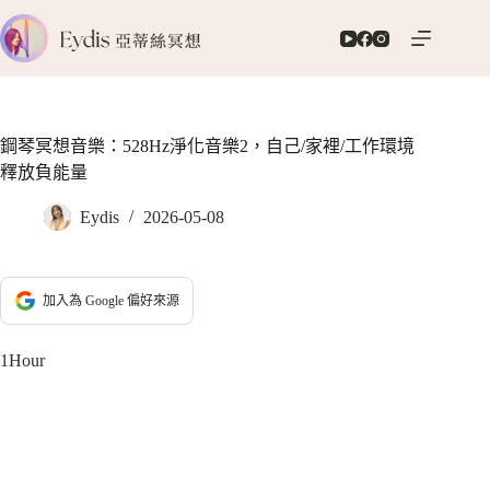
跳
至
主
要
內
容
鋼琴冥想音樂：528Hz淨化音樂2，自己/家裡/工作環境
釋放負能量
Eydis
2026-05-08
加入為 Google 偏好來源
1Hour