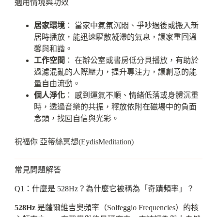
適用情境與功效
居家環境
： 當家中氣氛沉悶、爭吵過後或搬入新
居時播放，能迅速驅散凝滯的氣息，讓家重回溫
馨與和諧。
工作空間
： 在辦公室或書房低分貝播放，有助於
過濾混亂的人際壓力，提升專注力，讓創意的能
量自由流動。
個人淨化
： 感到運氣不順、情緒低落或身體沉重
時，透過音樂的共振，釋放依附在磁場中的負面
念頭，找回自信與光彩。
祝福你 亞蒂絲冥想(EydisMeditation)
常見問題解答
Q1：什麼是 528Hz？為什麼它被稱為「奇蹟頻率」？
528Hz
是薩爾維吉奧頻率（Solfeggio Frequencies）的核