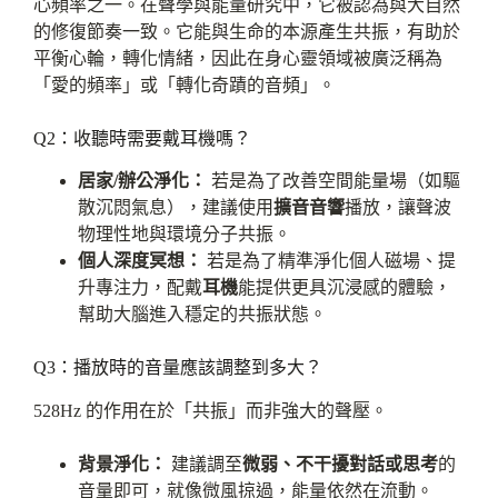
心頻率之一。在聲學與能量研究中，它被認為與大自然
的修復節奏一致。它能與生命的本源產生共振，有助於
平衡心輪，轉化情緒，因此在身心靈領域被廣泛稱為
「愛的頻率」或「轉化奇蹟的音頻」。
Q2：收聽時需要戴耳機嗎？
居家/辦公淨化：
若是為了改善空間能量場（如驅
散沉悶氣息），建議使用
擴音音響
播放，讓聲波
物理性地與環境分子共振。
個人深度冥想：
若是為了精準淨化個人磁場、提
升專注力，配戴
耳機
能提供更具沉浸感的體驗，
幫助大腦進入穩定的共振狀態。
Q3：播放時的音量應該調整到多大？
528Hz 的作用在於「共振」而非強大的聲壓。
背景淨化：
建議調至
微弱、不干擾對話或思考
的
音量即可，就像微風掠過，能量依然在流動。