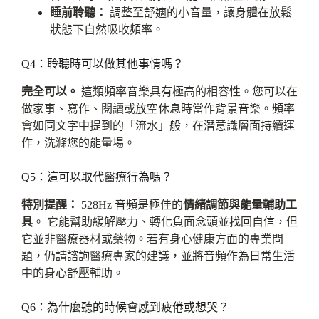
睡前聆聽：
調整至舒適的小音量，讓身體在放鬆
狀態下自然吸收頻率。
Q4：聆聽時可以做其他事情嗎？
完全可以。
這類頻率音樂具有極高的相容性。您可以在
做家事、寫作、閱讀或放空休息時當作背景音樂。頻率
會如同文字中提到的「流水」般，在潛意識層面持續運
作，洗滌您的能量場。
Q5：這可以取代醫療行為嗎？
特別提醒：
528Hz 音頻是極佳的
情緒調節與能量輔助工
具
。 它能幫助緩解壓力、轉化負面念頭並找回自信，但
它並非醫療器材或藥物。若有身心健康方面的專業問
題，仍請諮詢醫療專家的建議，並將音頻作為日常生活
中的身心舒壓輔助。
Q6：為什麼聽的時候會感到疲倦或想哭？