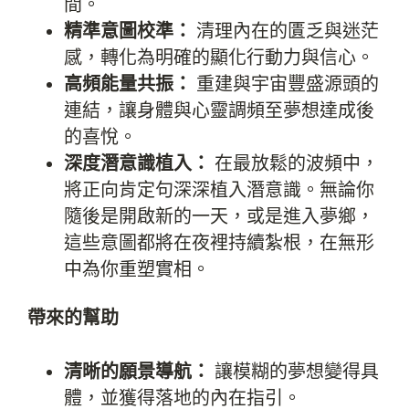
間。
精準意圖校準：
清理內在的匱乏與迷茫
感，轉化為明確的顯化行動力與信心。
高頻能量共振：
重建與宇宙豐盛源頭的
連結，讓身體與心靈調頻至夢想達成後
的喜悅。
深度潛意識植入：
在最放鬆的波頻中，
將正向肯定句深深植入潛意識。無論你
隨後是開啟新的一天，或是進入夢鄉，
這些意圖都將在夜裡持續紮根，在無形
中為你重塑實相。
帶來的幫助
清晰的願景導航：
讓模糊的夢想變得具
體，並獲得落地的內在指引。