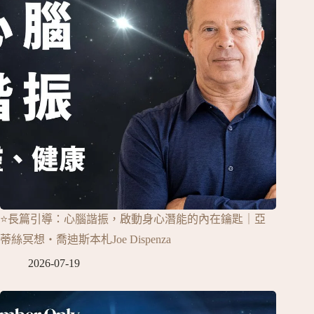
⭐長篇引導：心腦諧振，啟動身心潛能的內在鑰匙｜亞
蒂絲冥想‧喬迪斯本札Joe Dispenza
2026-07-19