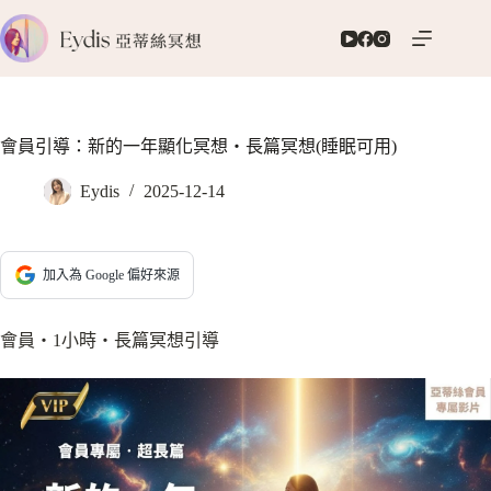
跳
至
主
要
內
容
會員引導：新的一年顯化冥想‧長篇冥想(睡眠可用)
Eydis
2025-12-14
加入為 Google 偏好來源
會員‧1小時‧長篇冥想引導