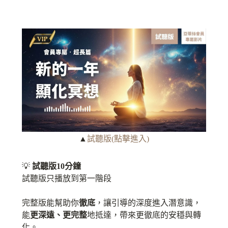
▲
試聽版(點擊進入)
💡
試聽版10分鐘
試聽版只播放到第一階段
完整版能幫助你
徹底
，讓引導的深度進入潛意識，
能
更深遠、更完整
地抵達，帶來更徹底的安穩與轉
化。