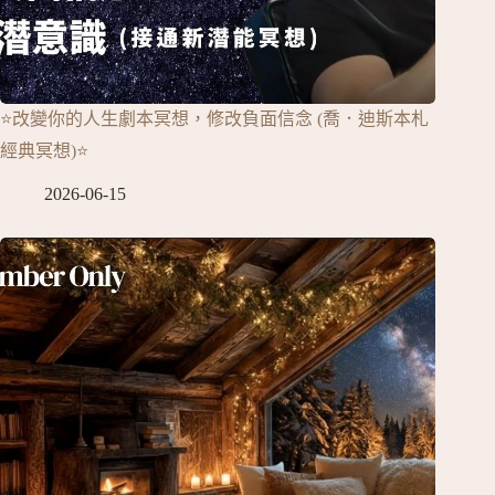
⭐改變你的人生劇本冥想，修改負面信念 (喬．迪斯本札
經典冥想)⭐
2026-06-15