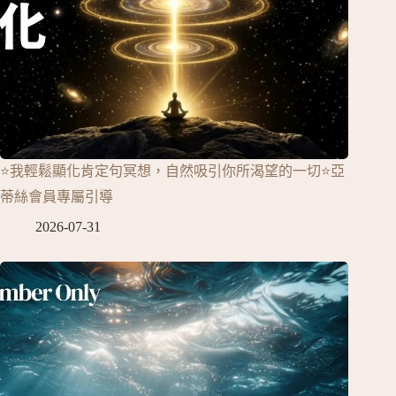
⭐我輕鬆顯化肯定句冥想，自然吸引你所渴望的一切⭐亞
蒂絲會員專屬引導
2026-07-31