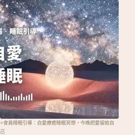
⭐會員睡眠引導：自愛療癒睡眠冥想，今晚把愛留給自
己