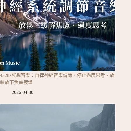
432hz冥想音樂：自律神經音樂調節、停止過度思考、放
鬆放下焦慮疲憊
2026-04-30