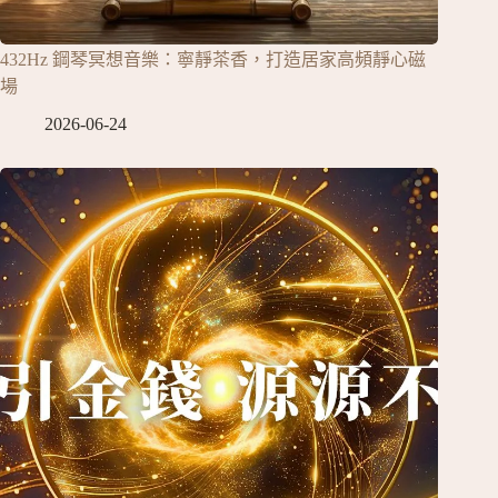
432Hz 鋼琴冥想音樂：寧靜茶香，打造居家高頻靜心磁
場
2026-06-24