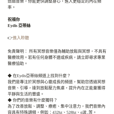
透過音樂，你能更快調整身心，進入更穩定的內在頻
率。
祝福你
Eydis 亞蒂絲
👉
進入聆聽
免責聲明： 所有冥想音樂僅為輔助放鬆與冥想，不具有
醫療效用。若有任何身體不適或疾病，請立即尋求專業
醫療協助。
◆ 在Eydis亞蒂絲頻道上找到什麼？
我們是專注於冥想與心靈成長的頻道，幫助您透過冥想
音樂、引導，達到放鬆壓力焦慮，提升內在正能量獲得
平靜與生活的豐盛。
◆ 你們的音樂有什麼獨特？
為了改善放鬆、調整、療癒、集中注意力，我們音樂內
容具有特殊調頻，例如：432hz、528hz、α波..等。