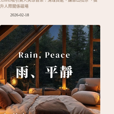
528Hz吸引貴人冥想音樂：清理負能、讓靠山找你 、提
升人際關係磁場
2026-02-18