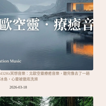
432Hz冥想音樂：北歐空靈療癒音樂，聽完像去了一趟
冰島，心靈被徹底洗滌
2026-03-18