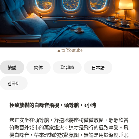
▲to Youtube
English
繁體
简体
日本語
한국어
極致放鬆的白噪音飛機，頭等艙，3小時
您正安坐在頭等艙，舒適地將座椅微微放倒，靜靜欣賞
俯瞰窗外城市的萬家燈火。這才是飛行的極致享受。飛
機白噪音，帶來理想的放鬆氛圍，無論是用於深度睡眠