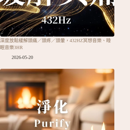
深度放鬆緩解頭痛／頭疼／頭暈，432HZ冥想音樂、睡
眠音樂3HR
2026-05-20