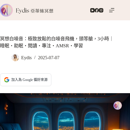
跳
至
主
要
內
容
冥想白噪音：極致放鬆的白噪音飛機，頭等艙，3小時｜
睡眠‧助眠‧閱讀‧專注‧AMSR‧學習
Eydis
2025-07-07
加入為 Google 偏好來源