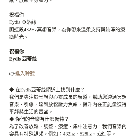
感，放鬆全身壓力。
祝福你
Eydis 亞蒂絲
願這段432Hz冥想音樂，為你帶來溫柔支持與純淨的療
癒時光。
祝福你
Eydis 亞蒂絲
👉
進入聆聽
◆ 在Eydis亞蒂絲頻道上找到什麼？
我們是專注於冥想與心靈成長的頻道，幫助您透過冥想
音樂、引導，達到放鬆壓力焦慮，提升內在正能量獲得
平靜與生活的豐盛。
◆ 你們的音樂有什麼獨特？
為了改善放鬆、調整、療癒、集中注意力，我們音樂內
容具有特殊調頻，例如：432hz、528hz、α波..等。