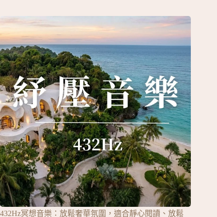
432Hz冥想音樂：放鬆奢華氛圍，適合靜心閱讀、放鬆