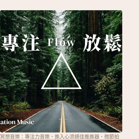
冥想音樂：專注力音樂、進入心流絕佳推進器、微節拍