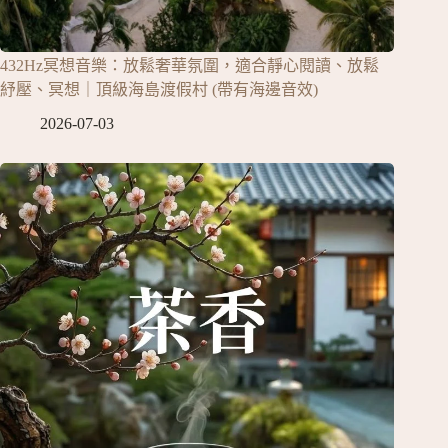
432Hz冥想音樂：放鬆奢華氛圍，適合靜心閱讀、放鬆
紓壓、冥想｜頂級海島渡假村 (帶有海邊音效)
2026-07-03