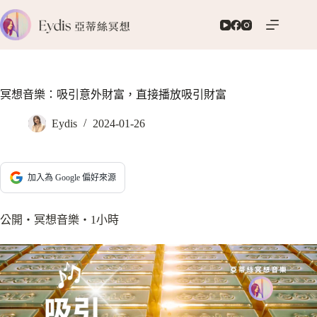
跳
至
主
要
內
容
冥想音樂：吸引意外財富，直接播放吸引財富
Eydis
2024-01-26
加入為 Google 偏好來源
公開‧冥想音樂‧1小時