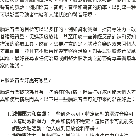
設備來測量大腦的電活動。然後，腦波數據可以被轉化成音樂或
聲音的參數，例如節奏、音調、音量和聲音的頻率，以創建一種
可以影響聆聽者情緒和大腦狀態的聲音環境。
腦波音樂的目標可以是多樣的，例如幫助減壓、提高專注力、改
善睡眠質量、促進深度放鬆，甚至用於一些神經反饋訓練和認知
療法的治療工具。然而，需要注意的是，腦波音樂的效果因個人
差異而異，並且它不應替代專業醫療治療。如果您對腦波音樂感
興趣，最好在尋求任何治療或調整大腦活動之前咨詢專業醫療專
家的建議。
►腦波音樂好處有哪些?
腦波音樂被認為具有一些潛在的好處，但這些好處可能因個人差
異和使用情境而異。以下是一些腦波音樂可能帶來的潛在好處：
減輕壓力和焦慮：
一些研究表明，特定類型的腦波音樂可
以幫助減輕壓力、焦慮和情緒不穩定。這種音樂可能能夠
調整大腦活動，使人感到更放鬆和平靜。
增強專注力：
某些腦波音樂設計旨在增強注意力和專注