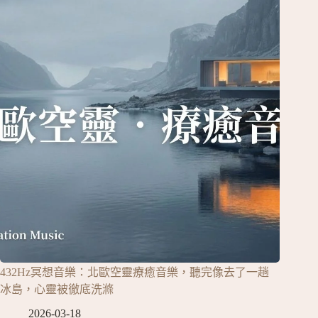
432Hz冥想音樂：北歐空靈療癒音樂，聽完像去了一趟
冰島，心靈被徹底洗滌
2026-03-18