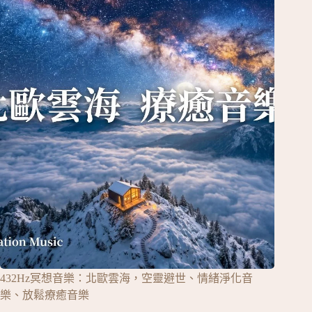
432Hz冥想音樂：北歐雲海，空靈避世、情緒淨化音
樂、放鬆療癒音樂