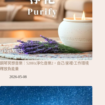
鋼琴冥想音樂：528Hz淨化音樂2，自己/家裡/工作環境
釋放負能量
2026-05-08