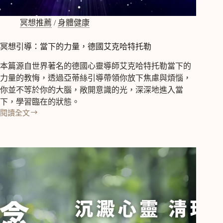
速
入
睡
冥想推薦
/
身體健康
法，
自
冥想引導：當下的力量，德國艾克哈特托勒
律
神
本篇源自世界著名的德國心靈導師艾克哈特托勒當下的
經
力量的教悔，透過亞蒂絲引導帶領你放下焦慮與煩惱，
失
你並不等於你的大腦，敞開意識的光，深深地進入當
調、
下，學習臨在的狀態。
壓
閱讀全文
力、
冥
焦
想
慮
引
緩
導：
解
當
的
下
呼
的
吸
力
法
量，
德
國