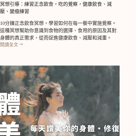
冥想引導：練習正念飲食，吃的覺察，健康飲食、減
壓、變瘦練習
10分鐘正念飲食冥想，學習如何在每一餐中實施覺察。
這種冥想幫助你意識到食物的選擇、食用的原因及其對
身體的真正需求，從而促進健康飲食、減壓和減重。
閱讀全文
冥
想
引
導：
練
習
正
念
飲
食，
吃
的
覺
察，