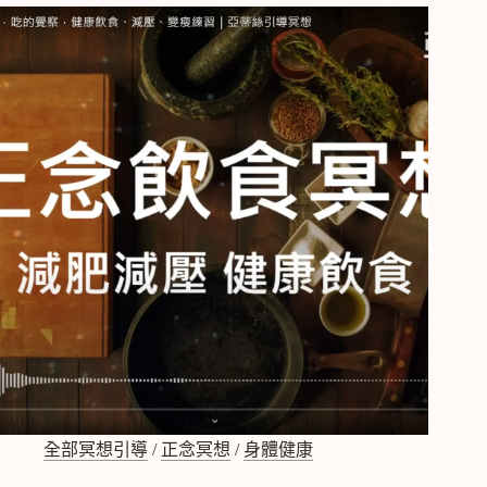
想：
改
善
潛
意
識
情
緒
飲
食，
練
習
21
天
潛
意
識
瘦
身
法
全部冥想引導
/
正念冥想
/
身體健康