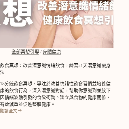
眼
部
疲
勞！
日
常
保
養
眼
全部冥想引導
/
身體健康
睛
眼
飲食冥想：改善潛意識情緒飲食，練習21天潛意識瘦身
壓
法
18分鐘飲食冥想，專注於改善情緒性飲食習慣並培養健
康的飲食行為，深入潛意識對話，幫助你意識到並放下
因情緒波動引發的食欲衝動。建立與食物的健康關係，
有效減重並促進整體健康。
閱讀全文
飲
食
冥