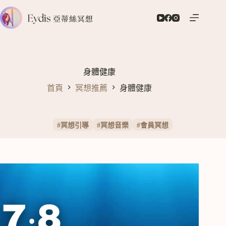
跳
至
主
要
內
容
身體健康
首頁
冥想推薦
身體健康
#
冥想引導
#
冥想音樂
#
會員冥想