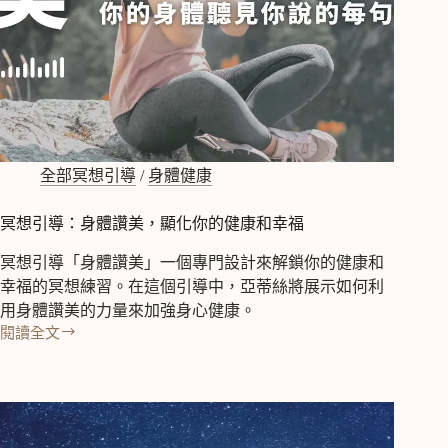
健
康
飲
食、
減
壓、
變
瘦
練
全部冥想引導
/
身體健康
習
冥想引導：身體讚美，顯化你的健康和幸福
冥想引導「身體讚美」一個專門設計來解鎖你的健康和
幸福的冥想練習。在這個引導中，亞蒂絲將展示如何利
用身體讚美的力量來加強身心健康。
閱讀全文
冥
想
引
導：
身
體