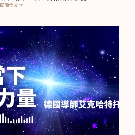
閱讀全文
冥
想
引
導：
478
呼
吸
練
習
放
鬆，
美
國
海
豹
部
隊
4-
7-
8
快