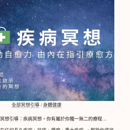
讚
美，
顯
化
你
的
健
康
和
幸
福
全部冥想引導
/
身體健康
冥想引導：疾病冥想，你有屬於你獨一無二的療程…