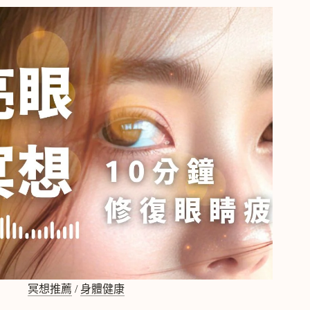
導：
15
分
鐘
雜
念
消
散，
沉
澱
心
靈，
清
理
思
緒
冥想推薦
/
身體健康