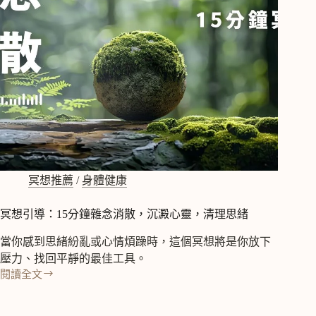
艾
克
哈
特
托
勒
冥想推薦
/
身體健康
冥想引導：15分鐘雜念消散，沉澱心靈，清理思緒
當你感到思緒紛亂或心情煩躁時，這個冥想將是你放下
壓力、找回平靜的最佳工具。
閱讀全文
冥
想
引