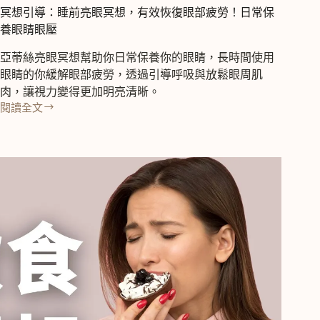
冥想引導：睡前亮眼冥想，有效恢復眼部疲勞！日常保
養眼睛眼壓
亞蒂絲亮眼冥想幫助你日常保養你的眼睛，長時間使用
眼睛的你緩解眼部疲勞，透過引導呼吸與放鬆眼周肌
肉，讓視力變得更加明亮清晰。
閱讀全文
冥
想
引
導：
睡
前
亮
眼
冥
想，
有
效
恢
復