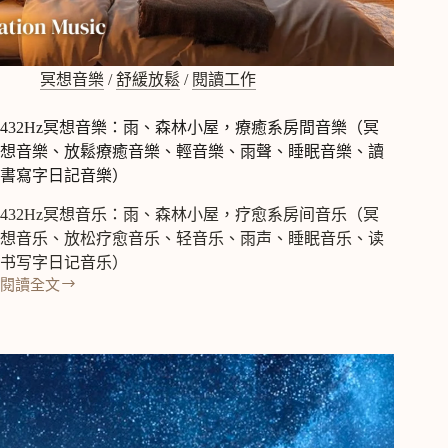
提
升
人
際
冥想音樂
/
舒緩放鬆
/
閱讀工作
關
係
432Hz冥想音樂：雨、森林小屋，療癒系房間音樂（冥
磁
想音樂、放鬆療癒音樂、輕音樂、雨聲、睡眠音樂、讀
場
書寫字日記音樂）
432Hz冥想音乐：雨、森林小屋，疗愈系房间音乐（冥
想音乐、放松疗愈音乐、轻音乐、雨声、睡眠音乐、读
书写字日记音乐）
閱讀全文
432Hz
冥
想
音
樂：
雨、
森
林