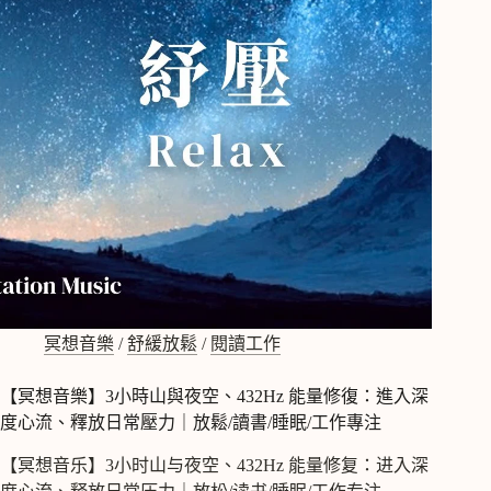
小
屋，
療
癒
系
房
間
音
樂
（冥
想
音
樂、
放
鬆
冥想音樂
/
舒緩放鬆
/
閱讀工作
療
癒
【冥想音樂】3小時山與夜空、432Hz 能量修復：進入深
音
度心流、釋放日常壓力｜放鬆/讀書/睡眠/工作專注
樂、
輕
【冥想音乐】3小时山与夜空、432Hz 能量修复：进入深
音