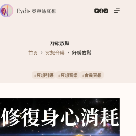
跳
至
主
要
內
容
舒緩放鬆
首頁
冥想音樂
舒緩放鬆
#
冥想引導
#
冥想音樂
#
會員冥想