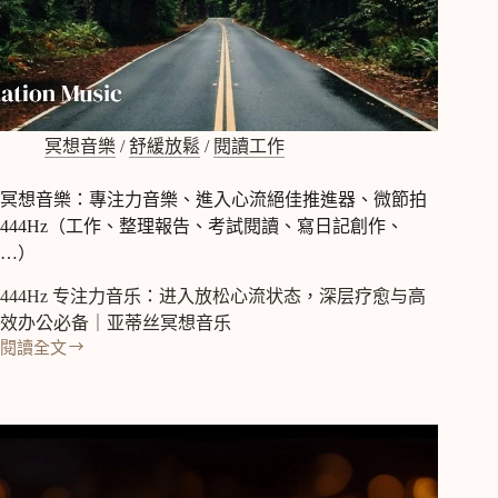
了
一
趟
冰
島，
心
冥想音樂
/
舒緩放鬆
/
閱讀工作
靈
被
冥想音樂：專注力音樂、進入心流絕佳推進器、微節拍
徹
444Hz（工作、整理報告、考試閱讀、寫日記創作、
底
洗
…）
滌
444Hz 专注力音乐：进入放松心流状态，深层疗愈与高
效办公必备｜亚蒂丝冥想音乐
閱讀全文
冥
想
音
樂：
專
注