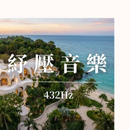
修
復
身
心
內
耗、
身
體
修
復
放
鬆
音
樂
3HR，
432HZ
｜
冥
想
音
樂、
睡