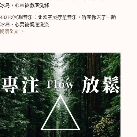
冰島，心靈被徹底洗滌
憊
432Hz冥想音乐：北欧空灵疗愈音乐，听完像去了一趟
冰岛，心灵被彻底洗涤
閱讀全文
432Hz
冥
想
音
樂：
北
歐
空
靈
療
癒
音
樂，
聽
完
像
去