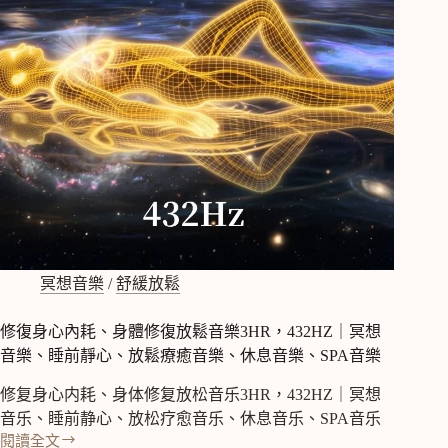
冥想音樂
/
舒緩放鬆
修復身心內耗、身體修復放鬆音樂3HR，432HZ｜冥想
音樂、睡前靜心、放鬆療癒音樂、休息音樂、SPA音樂
修复身心内耗、身体修复放松音乐3HR，432HZ｜冥想
音乐、睡前静心、放松疗愈音乐、休息音乐、SPA音乐
閱讀全文