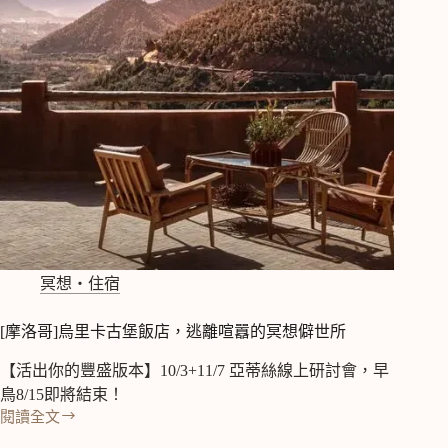
冥想‧住宿
[摩洛哥]烏里卡古堡飯店，逃離喧囂的冥想僻世所
【活出你的豐盛版本】10/3+11/7 亞蒂絲線上研討會，早
鳥8/15即將結束！
閱讀全文
[摩
洛