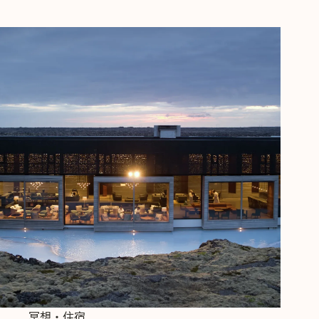
哥]
烏
里
卡
古
堡
飯
店，
逃
離
喧
囂
的
冥
想
僻
世
所
冥想‧住宿