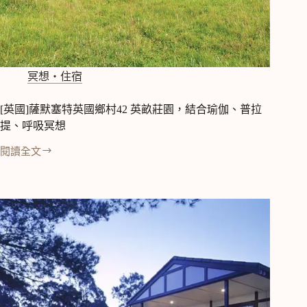
世
天
堂
冥想‧住宿
[英國]薩默塞特英國鄉村42 英畝莊園，結合瑜伽、普拉
提、呼吸冥想
閱讀全文
[英
國]
薩
默
塞
特
英
國
鄉
村
42