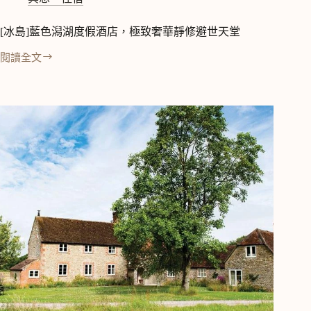
[冰島]藍色潟湖度假酒店，極致奢華靜修避世天堂
閱讀全文
[冰
島]
藍
色
潟
湖
度
假
酒
店，
極
致
奢
華
靜
修
避