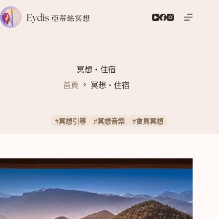
跳
至
主
要
內
容
冥想‧住宿
首頁
冥想‧住宿
#
冥想引導
#
冥想音樂
#
會員冥想