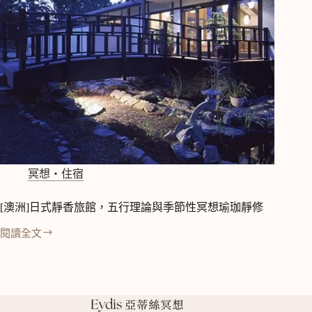
英
畝
莊
園，
結
合
瑜
伽、
普
拉
提、
呼
冥想‧住宿
吸
冥
[澳洲]日式靜香旅館，五行理論與季節性冥想瑜珈靜修
想
閱讀全文
[澳
洲]
日
式
靜