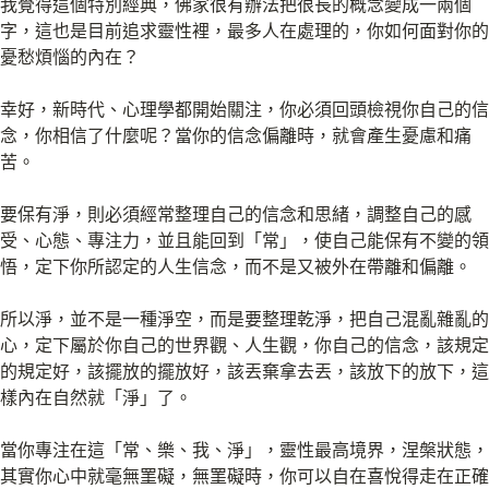
我覺得這個特別經典，佛家很有辦法把很長的概念變成一兩個
字，這也是目前追求靈性裡，最多人在處理的，你如何面對你的
憂愁煩惱的內在？
幸好，新時代、心理學都開始關注，你必須回頭檢視你自己的信
念，你相信了什麼呢？當你的信念偏離時，就會產生憂慮和痛
苦。
要保有淨，則必須經常整理自己的信念和思緒，調整自己的感
受、心態、專注力，並且能回到「常」，使自己能保有不變的領
悟，定下你所認定的人生信念，而不是又被外在帶離和偏離。
所以淨，並不是一種淨空，而是要整理乾淨，把自己混亂雜亂的
心，定下屬於你自己的世界觀、人生觀，你自己的信念，該規定
的規定好，該擺放的擺放好，該丟棄拿去丟，該放下的放下，這
樣內在自然就「淨」了。
當你專注在這「常、樂、我、淨」，靈性最高境界，涅槃狀態，
其實你心中就毫無罣礙，無罣礙時，你可以自在喜悅得走在正確