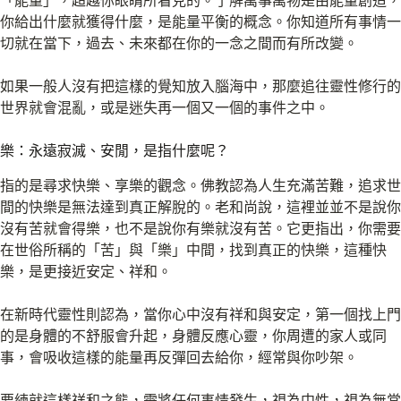
「能量」，超越你眼睛所看見的。了解萬事萬物是由能量創造，
你給出什麼就獲得什麼，是能量平衡的概念。你知道所有事情一
切就在當下，過去、未來都在你的一念之間而有所改變。
如果一般人沒有把這樣的覺知放入腦海中，那麼追往靈性修行的
世界就會混亂，或是迷失再一個又一個的事件之中。
樂：永遠寂滅、安閒，是指什麼呢？
指的是尋求快樂、享樂的觀念。佛教認為人生充滿苦難，追求世
間的快樂是無法達到真正解脫的。老和尚說，這裡並並不是說你
沒有苦就會得樂，也不是說你有樂就沒有苦。它更指出，你需要
在世俗所稱的「苦」與「樂」中間，找到真正的快樂，這種快
樂，是更接近安定、祥和。
在新時代靈性則認為，當你心中沒有祥和與安定，第一個找上門
的是身體的不舒服會升起，身體反應心靈，你周遭的家人或同
事，會吸收這樣的能量再反彈回去給你，經常與你吵架。
要練就這樣祥和之態，需將任何事情發生，視為中性，視為無常