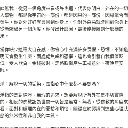
談無我，從另一個角度來看或許也通，代表你明白，外在的一切
人事物，都是你宇宙的一部份，都是因果的一部份，因緣聚合而
發生，你對外好好就會回到你身上，你對外惡惡就會回到你身上
從新體驗另一個角度，你發出什麼因，最後能接觸到什麼樣的
果。
當你缺少這種大自在感，你會心中充滿許多畏懼、恐懼，不知道
明天會發生什麼，而處處焦慮和恐懼，這也會引發自我價值貶
低，受人欺負、金錢破財、走路跌倒產生車禍意外、夜晚無安
眠。
淨：解脫一切的垢染。是指心中什麼都不要想嗎？
淨
指的是對純淨、無瑕的追求，想要解脫所有外在是不切實際
的，相反的佛教認為世間一切皆是無常、無我，從佛教的角度來
看，面對和處理內在的憂愁和煩惱，關鍵在於認識到這些心理狀
態的無常性和非自我的本質。