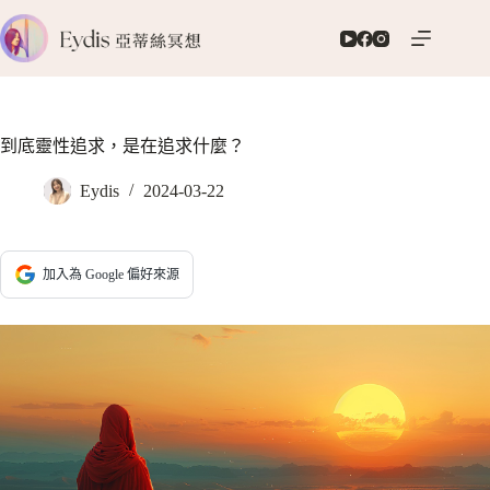
跳
至
主
要
內
容
到底靈性追求，是在追求什麼？
Eydis
2024-03-22
加入為 Google 偏好來源