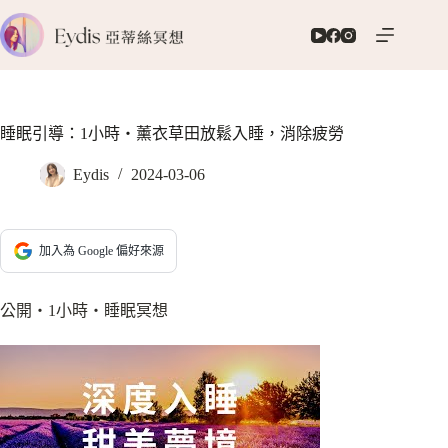
跳
至
主
要
內
容
睡眠引導：1小時‧薰衣草田放鬆入睡，消除疲勞
Eydis
2024-03-06
加入為 Google 偏好來源
公開‧1小時‧睡眠冥想