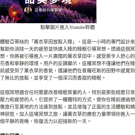
點擊圖片進入Youtube聆聽
體驗亞蒂絲的「薰衣草田放鬆入睡」，這是一小時的專門設計來
幫助你消除一天的疲勞並快速入睡的睡眠引導冥想。透過這個冥
想，你將被引導進入一片廣闊的薰衣草田中，感受那令人舒心的
花香和寧靜的環境。用戶的反饋顯示，這種冥想不僅讓他們在睡
前感受到了薰衣草的香氣，還讓他們在普羅旺斯的田野中感覺到
了無比的放鬆，並享受了一個深沉而香甜的睡眠。
這個冥想適合任何需要改善睡眠質量的人，特別是那些經歷日常
壓力和疲勞的人。它提供了一種獨特的方式，使你在睡前通過想
像旅行至異地的方法達到放鬆，並且增強了正面的生活體驗和精
神狀態。加入這場冥想之旅，讓薰衣草的療愈力量帶領你進入一
個平靜的夜晚，恢復活力以迎接新的一天。