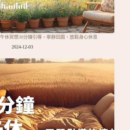
午休冥想30分鐘引導，寧靜田園，放鬆身心休息
2024-12-03