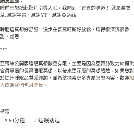
網友回應：
睡前冥想聽此影片引導入眠，我聞到了香香的味道！ 就是薰衣
草. 感謝宇宙、感謝YT、感謝亞蒂絲 ️
聆聽這冥想好舒服，漫步在普羅旺斯好放鬆，睡得很深沉很香
甜，感恩️
***
亞蒂絲公開版睡眠冥想數量有限，主要是因為亞蒂絲致力於提供
會員專屬的長篇睡眠冥想，以帶來更深層的冥想體驗。如果您對
於提升睡眠品質感興趣，並希望探索更多專屬冥想內容，歡迎
加
入成為我們包月會員
。
標籤
#
60分鐘
#
睡眠助睡