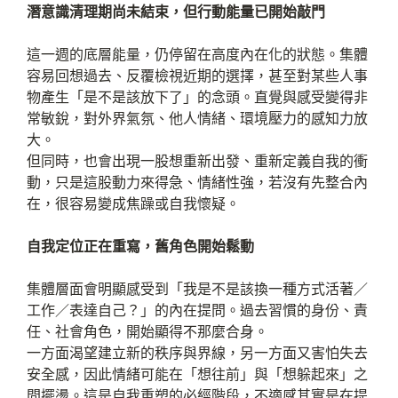
潛意識清理期尚未結束，但行動能量已開始敲門
這一週的底層能量，仍停留在高度內在化的狀態。集體
容易回想過去、反覆檢視近期的選擇，甚至對某些人事
物產生「是不是該放下了」的念頭。直覺與感受變得非
常敏銳，對外界氣氛、他人情緒、環境壓力的感知力放
大。
但同時，也會出現一股想重新出發、重新定義自我的衝
動，只是這股動力來得急、情緒性強，若沒有先整合內
在，很容易變成焦躁或自我懷疑。
自我定位正在重寫，舊角色開始鬆動
集體層面會明顯感受到「我是不是該換一種方式活著／
工作／表達自己？」的內在提問。過去習慣的身份、責
任、社會角色，開始顯得不那麼合身。
一方面渴望建立新的秩序與界線，另一方面又害怕失去
安全感，因此情緒可能在「想往前」與「想躲起來」之
間擺盪。這是自我重塑的必經階段，不適感其實是在提