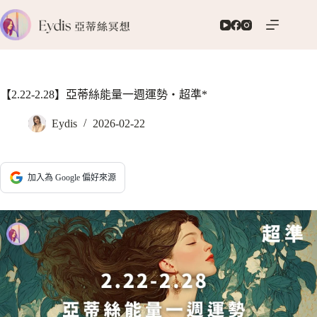
跳
至
主
要
內
容
【2.22-2.28】亞蒂絲能量一週運勢‧超準*
Eydis
2026-02-22
加入為 Google 偏好來源