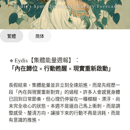
繁體
简体
🔹Eydis【集體能量週報】：
「內在歸位 ×
行動甦醒 ×
現實重新啟動」
長假結束，集體能量並非立刻全速前進，而是先經歷一
段「內在與現實重新對齊」的過程。許多人會感覺身體
已回到日常節奏，但心理仍停留在一種模糊、漂浮、尚
未完全收心的狀態。本週不是逼自己馬上衝刺，而是調
整感受、釐清方向，讓接下來的行動不再是消耗，而是
有意識的推進。