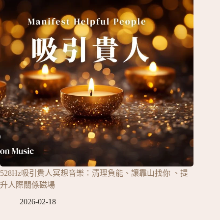
528Hz吸引貴人冥想音樂：清理負能、讓靠山找你 、提
升人際關係磁場
2026-02-18