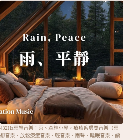
432Hz冥想音樂：雨、森林小屋，療癒系房間音樂（冥
想音樂、放鬆療癒音樂、輕音樂、雨聲、睡眠音樂、讀