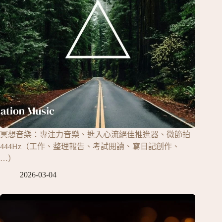
冥想音樂：專注力音樂、進入心流絕佳推進器、微節拍
444Hz（工作、整理報告、考試閱讀、寫日記創作、
…）
2026-03-04