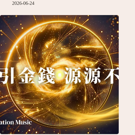
2026-06-24